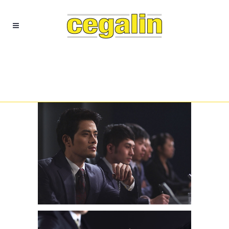
Adventures in Zonderland
Take a look of our creative and inspiring
projects