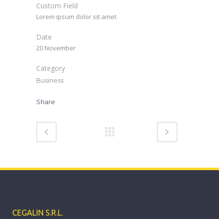
Custom Field
Lorem ipsum dolor sit amet
Date
20 November
Category
Business
Share
CEGALIN S.R.L.