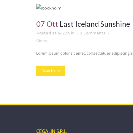
07 Ott
Last Iceland Sunshine
Posted at 14:23h
in
0 Comments
Share
Lorem ipsum dolor sit amet, consectetuer adipiscing el
Read More
CEGALIN S.R.L.