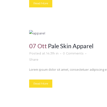
Read More
07 Ott
Pale Skin Apparel
Posted at 14:31h
in
0 Comments
Share
Lorem ipsum dolor sit amet, consectetuer adipiscing el
Read More