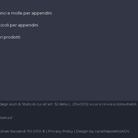
nci e molle per appendini
ticoli per appendini
tri prodotti
 aiuti di Stato di cui all’art. 52 della L. 234/2012 a cui si rinvia e consultabili
Vicenza”.
itale Sociale di 110.000 € |
Privacy Policy
| Design by
carattiepolettoADV