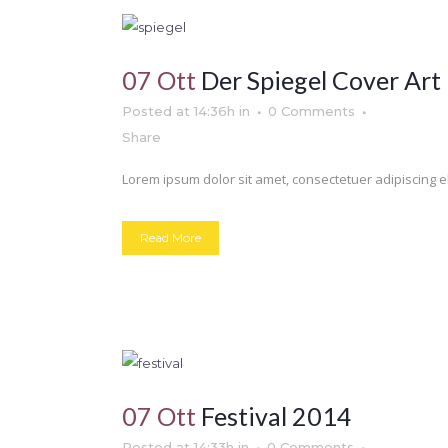
07 Ott
Der Spiegel Cover Art
Posted at 14:36h
in
0 Comments
Share
Lorem ipsum dolor sit amet, consectetuer adipiscing el
Read More
07 Ott
Festival 2014
Posted at 14:33h
in
0 Comments