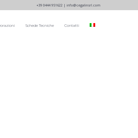
+39 0444 951622 |
info@cegalinsrl.com
orazioni
Schede Tecniche
Contatti