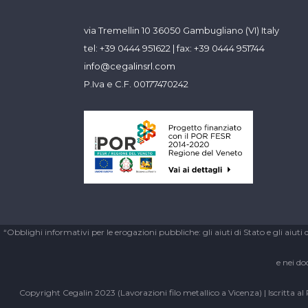
via Tremellin 10 36050 Gambugliano (VI) Italy
tel: +39 0444 951622 | fax: +39 0444 951744
info@cegalinsrl.com
P.Iva e C.F. 00177470242
“Obblighi informativi per le erogazioni pubbliche: gli aiuti di Stato e gli aiuti 
e nei do
Copyright Cegalin 2023 (Lavorazioni filo metallico a Vicenza) | Iscritta a