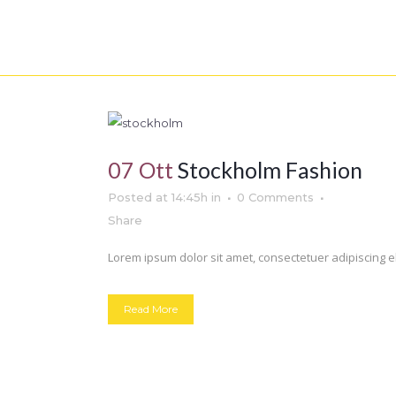
07 Ott
Stockholm Fashion
Posted at 14:45h
in
0 Comments
Share
Lorem ipsum dolor sit amet, consectetuer adipiscing el
Read More