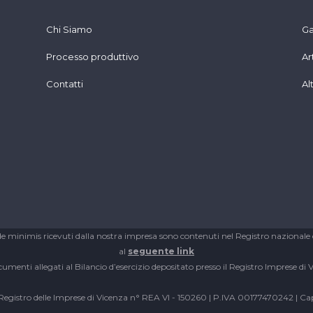
Chi Siamo
Ga
Processo produttivo
Ar
Contatti
Al
de minimis ricevuti dalla nostra impresa sono contenuti nel Registro nazionale degli
al
seguente link
cumenti allegati al Bilancio d’esercizio depositato presso il Registro Imprese di 
l Registro delle Imprese di Vicenza n° REA VI - 150260 | P.IVA 00177470242 | Cap