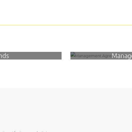
nds
Manag