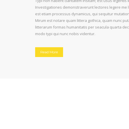
Typi non habent claritatem insitam; est usus legentis in
Investigationes demonstraverunt lectores legere me li
est etiam processus dynamicus, qui sequitur mutati
Mirum est notare quam littera gothica, quam nunc pu
litterarum formas humanitatis per seacula quarta de
modo typi qui nunc nobis videntur.
Read More
2900
73