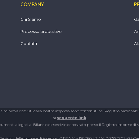
COMPANY
P
Chi Siamo
Ga
Processo produttivo
Ar
Contatti
Al
de minimis ricevuti dalla nostra impresa sono contenuti nel Registro nazionale degli
al
seguente link
cumenti allegati al Bilancio d’esercizio depositato presso il Registro Imprese di 
l Registro delle Imprese di Vicenza n° REA VI - 150260 | P.IVA 00177470242 | Cap