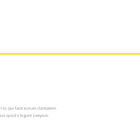
stment Management
Worldwide Sovereign Fund Fo
ements
Generations
 iis qui facit eorum claritatem.
us quod ii legunt saepius.