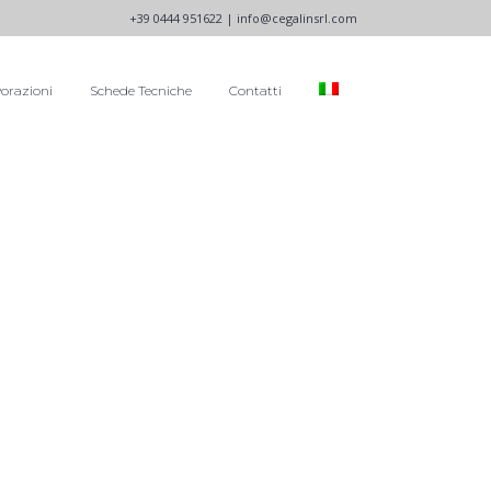
+39 0444 951622 |
info@cegalinsrl.com
orazioni
Schede Tecniche
Contatti