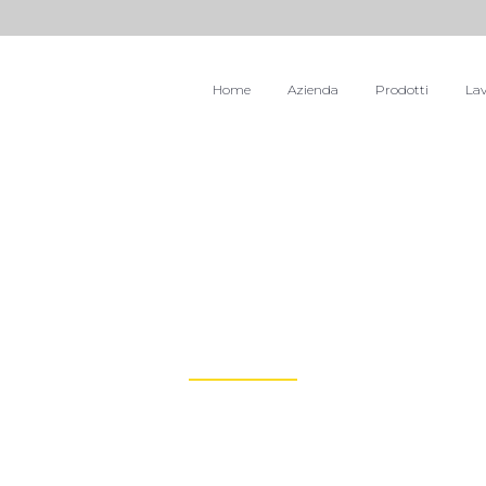
Home
Azienda
Prodotti
Lav
Fund For Generations
Worldwide sovereign fund for future generations