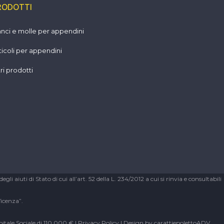
RODOTTI
nci e molle per appendini
ticoli per appendini
tri prodotti
 aiuti di Stato di cui all’art. 52 della L. 234/2012 a cui si rinvia e consultabili
Vicenza”.
itale Sociale di 110.000 € |
Privacy Policy
| Design by
carattiepolettoADV