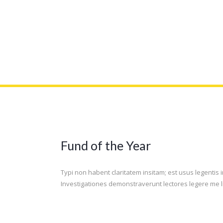
World's Largest Economy
Inve
Strengthens
Agre
Fund of the Year
Typi non habent claritatem insitam; est usus legentis in
Investigationes demonstraverunt lectores legere me li