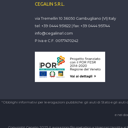
CEGALIN S.R.L.
via Tremellin 10 36050 Gambugliano (VI) Italy
tel: +39 0444 951622 | fax: +39 0444 951744
info@cegalinsrl.com
P.Iva e C.F. 00177470242
“Obblighi informativi per le erogazioni pubbliche: gli aiuti di Stato e gli aiuti 
e nei do
Copyright Cegalin 2023 (Lavorazioni filo metallico a Vicenza) | Iscritta a