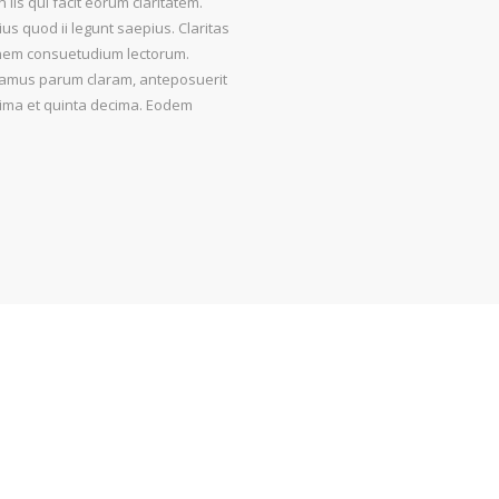
 iis qui facit eorum claritatem.
us quod ii legunt saepius. Claritas
onem consuetudium lectorum.
tamus parum claram, anteposuerit
cima et quinta decima. Eodem
1
1359