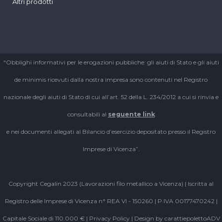
Altri prodotti
“Obblighi informativi per le erogazioni pubbliche: gli aiuti di Stato e gli aiuti
de minimis ricevuti dalla nostra impresa sono contenuti nel Registro
nazionale degli aiuti di Stato di cui all’art. 52 della L. 234/2012 a cui si rinvia e
consultabili al
seguente link
e nei documenti allegati al Bilancio d’esercizio depositato presso il Registro
Imprese di Vicenza”.
Copyright Cegalin 2023 (Lavorazioni filo metallico a Vicenza) | Iscritta al
Registro delle Imprese di Vicenza n° REA VI - 150260 | P.IVA 00177470242 |
Capitale Sociale di 110.000 € |
Privacy Policy
| Design by
carattiepolettoADV